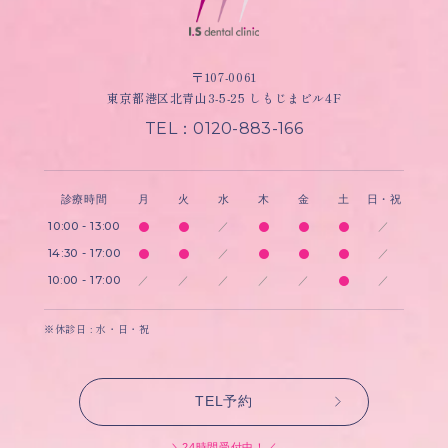
〒107-0061
東京都港区北青山3-5-25 しもじまビル4F
TEL：0120-883-166
診療時間
月
火
水
木
金
土
日・祝
10:00 - 13:00
／
／
14:30 - 17:00
／
／
10:00 - 17:00
／
／
／
／
／
／
※休診日 : 水・日・祝
TEL予約
＼24時間受付中！／