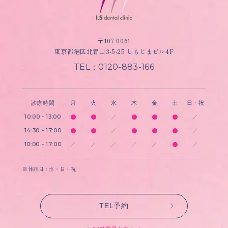
〒107-0061
東京都港区北青山3-5-25 しもじまビル4F
TEL：0120-883-166
診療時間
月
火
水
木
金
土
日・祝
10:00 - 13:00
／
／
14:30 - 17:00
／
／
10:00 - 17:00
／
／
／
／
／
／
※休診日 : 水・日・祝
TEL予約