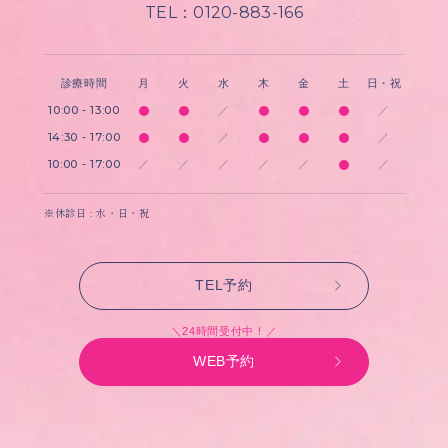
TEL：0120-883-166
診療時間
月
火
水
木
金
土
日・祝
10:00 - 13:00
／
／
14:30 - 17:00
／
／
10:00 - 17:00
／
／
／
／
／
／
※休診日 : 水・日・祝
TEL予約
＼24時間受付中！／
WEB予約