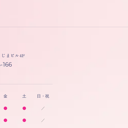
しもじまビル4F
-166
金
土
日・祝
／
／