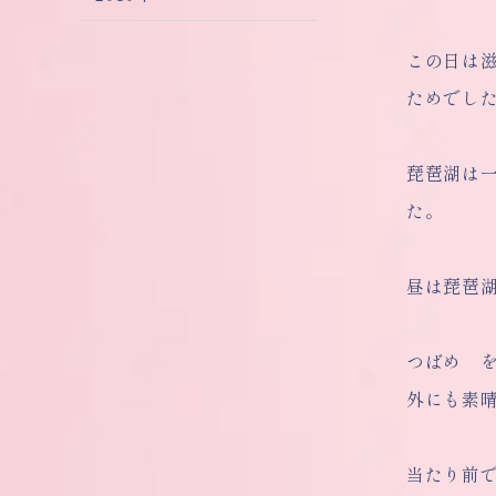
この日は
ためでし
琵琶湖は
た。
昼は琵琶
つばめ 
外にも素
当たり前