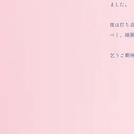
ました。
夜は打ち
べく、頑
乞うご期