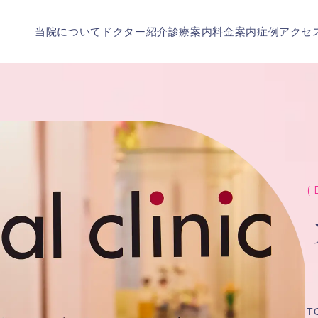
当院について
ドクター紹介
診療案内
料金案内
症例
アクセ
( 
T