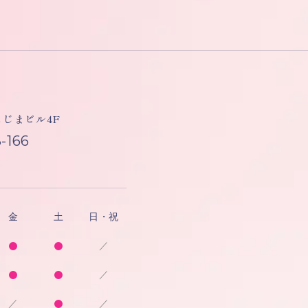
しもじまビル4F
-166
金
土
日・祝
／
／
／
／