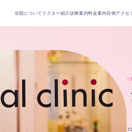
当院について
ドクター紹介
診療案内
料金案内
症例
アクセ
( 
T