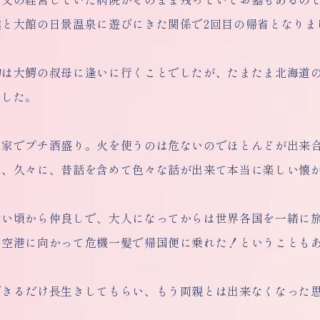
達と大館の日景温泉に遊びにきた関係で2回目の帰省となりま
的は大鰐の叔母に逢いに行くことでしたが、たまたま北海道
ました。
の家でプチ酒盛り。火を使うのは危ないのでほとんどが出来
ら、久々に、昔話を含めて色々な話が出来て本当に楽しい懐
幼い頃から仲良しで、大人になってからは世界各国を一緒に
て空港に向かって危機一髪で帰国便に乗れた！ということも
できるだけ長生きしてもらい、もう両親とは出来なくなった