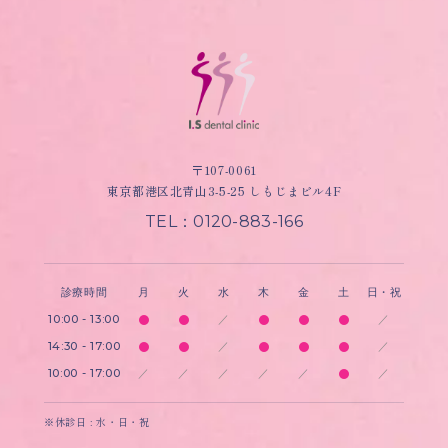
〒107-0061
東京都港区北青山3-5-25 しもじまビル4F
TEL：0120-883-166
診療時間
月
火
水
木
金
土
日・祝
10:00 - 13:00
／
／
14:30 - 17:00
／
／
10:00 - 17:00
／
／
／
／
／
／
※休診日 : 水・日・祝