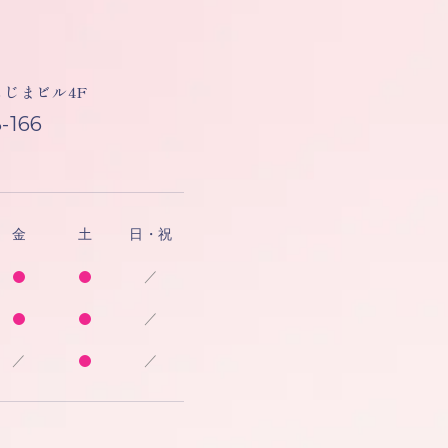
しもじまビル4F
-166
金
土
日・祝
／
／
／
／