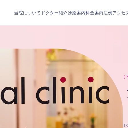
当院について
ドクター紹介
診療案内
料金案内
症例
アクセ
( 
T