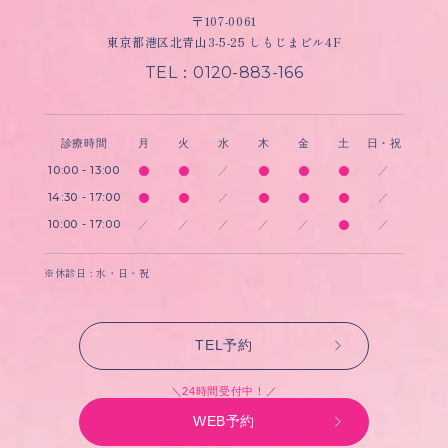
〒107-0061
東京都港区北青山3-5-25 しもじまビル4F
TEL：0120-883-166
診療時間
月
火
水
木
金
土
日・祝
10:00 - 13:00
／
／
14:30 - 17:00
／
／
10:00 - 17:00
／
／
／
／
／
／
※休診日 : 水・日・祝
TEL予約
＼24時間受付中！／
WEB予約