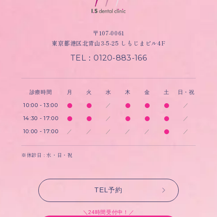
〒107-0061
東京都港区北青山3-5-25 しもじまビル4F
TEL：0120-883-166
診療時間
月
火
水
木
金
土
日・祝
10:00 - 13:00
／
／
14:30 - 17:00
／
／
10:00 - 17:00
／
／
／
／
／
／
※休診日 : 水・日・祝
TEL予約
＼24時間受付中！／