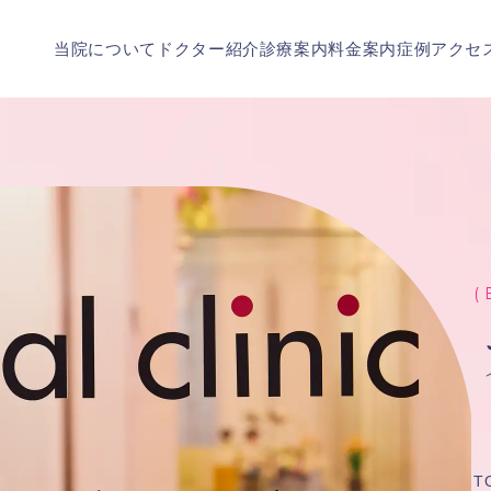
当院について
ドクター紹介
診療案内
料金案内
症例
アクセ
( 
T