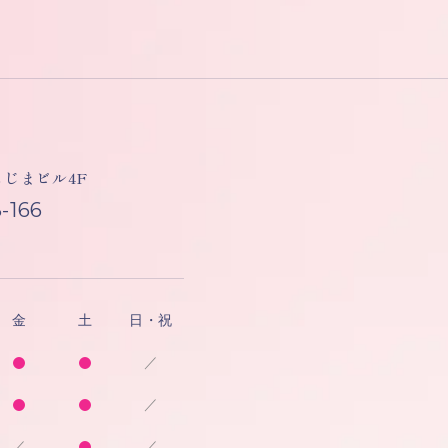
しもじまビル4F
-166
金
土
日・祝
／
／
／
／