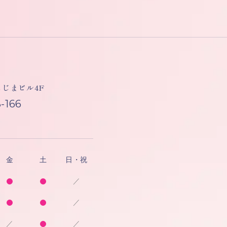
しもじまビル4F
-166
金
土
日・祝
／
／
／
／