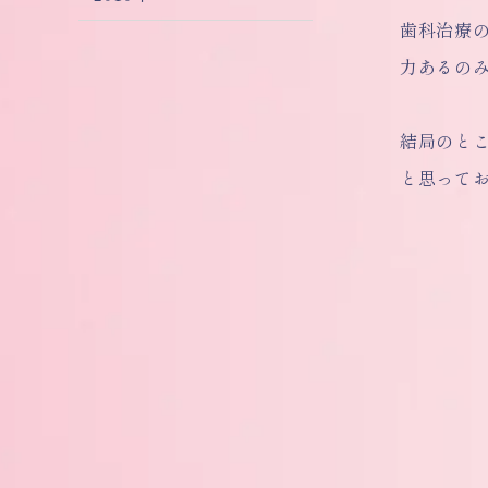
歯科治療
力あるの
結局のと
と思って