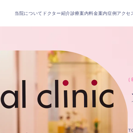
当院について
ドクター紹介
診療案内
料金案内
症例
アクセ
( 
T