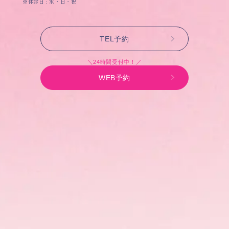
※休診日 : 水・日・祝
TEL予約
＼24時間受付中！／
WEB予約