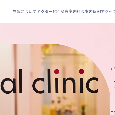
当院について
ドクター紹介
診療案内
料金案内
症例
アクセ
( 
T