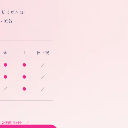
しもじまビル4F
-166
金
土
日・祝
／
／
／
／
＼24時間受付中！／