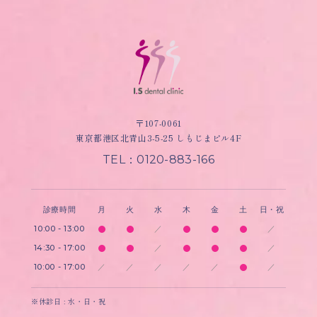
〒107-0061
東京都港区北青山3-5-25 しもじまビル4F
TEL：0120-883-166
診療時間
月
火
水
木
金
土
日・祝
10:00 - 13:00
／
／
14:30 - 17:00
／
／
10:00 - 17:00
／
／
／
／
／
／
※休診日 : 水・日・祝