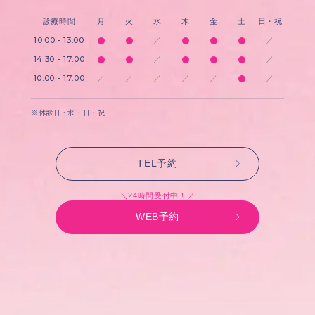
診療時間
月
火
水
木
金
土
日・祝
10:00 - 13:00
／
／
14:30 - 17:00
／
／
10:00 - 17:00
／
／
／
／
／
／
※休診日 : 水・日・祝
TEL予約
＼24時間受付中！／
WEB予約