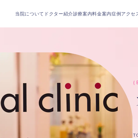
当院について
ドクター紹介
診療案内
料金案内
症例
アクセ
( 
T