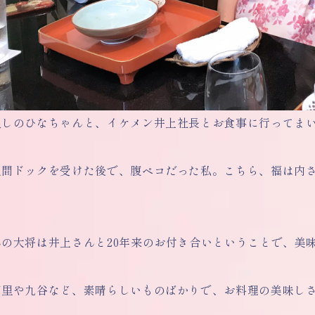
良しのひなちゃんと、イケメン井上社長とお食事に行ってま
人間ドックを受けた後で、腹ペコだった私。こちら、福は内
んの大将は井上さんと20年来のお付き合いということで、美
万里や九谷など、素晴らしいものばかりで、お料理の美味し