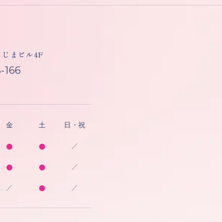
しもじまビル4F
-166
金
土
日・祝
／
／
／
／