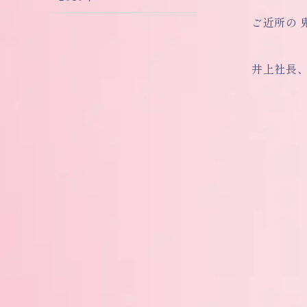
ご近所の 
井上社長