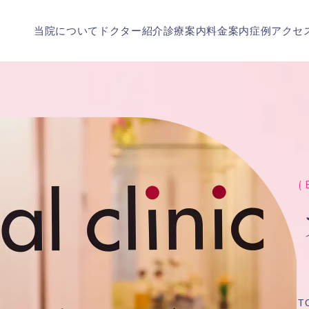
当院について
ドクター紹介
診療案内
料金案内
症例
アクセ
( 
T