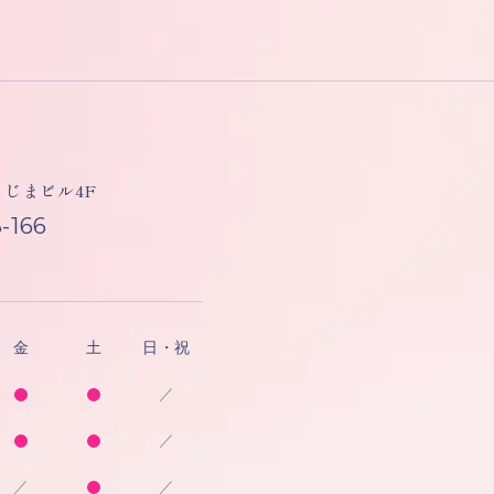
しもじまビル4F
-166
金
土
日・祝
／
／
／
／