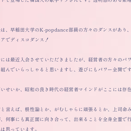
は、早稲田大学のK-popdance部員の方々のダンスがあ
ロアでディスコダンス！
会には最近入会させていただきましたが、経営者の方々のパ
り組んでいらっしゃると思いますし、遊びにもパワー全開で
高いせいか、昭和の良き時代の経営者マインドがここには存
営と言えば、
根性論とか、がむしゃらに頑張るとか、上司命
が、何事にも真正面に向き合って、出来ることを全身全霊で
私は思っています。