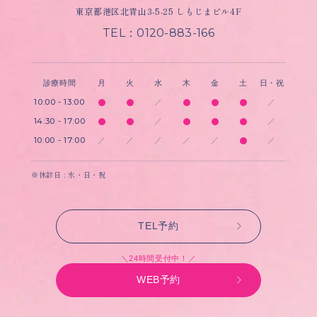
東京都港区北青山3-5-25 しもじまビル4F
TEL：0120-883-166
診療時間
月
火
水
木
金
土
日・祝
10:00 - 13:00
／
／
14:30 - 17:00
／
／
10:00 - 17:00
／
／
／
／
／
／
※休診日 : 水・日・祝
TEL予約
＼24時間受付中！／
WEB予約