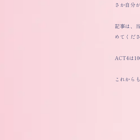
さか自分
記事は、
めてくだ
ACT4は
これから