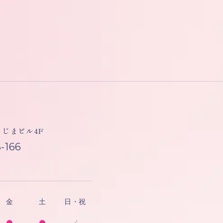
しもじまビル4F
-166
金
土
日・祝
／