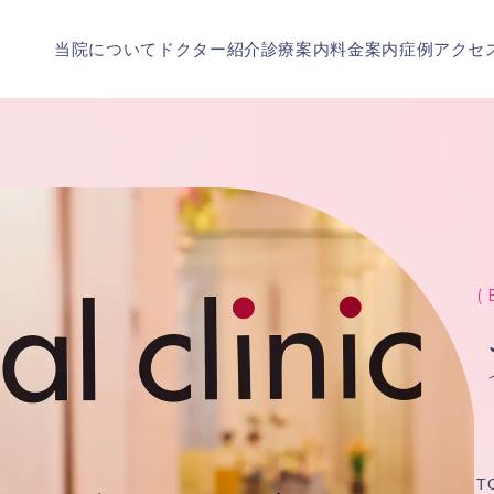
当院について
ドクター紹介
診療案内
料金案内
症例
アクセ
( 
T