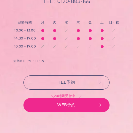
TEL：0120-883-166
診療時間
月
火
水
木
金
土
日・祝
10:00 - 13:00
／
／
14:30 - 17:00
／
／
10:00 - 17:00
／
／
／
／
／
／
※休診日 : 水・日・祝
TEL予約
＼24時間受付中！／
WEB予約