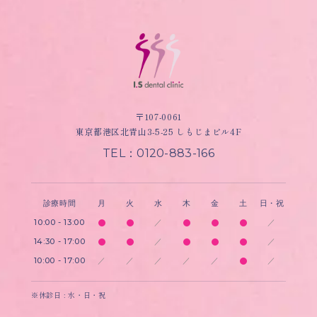
〒107-0061
東京都港区北青山3-5-25 しもじまビル4F
TEL：0120-883-166
診療時間
月
火
水
木
金
土
日・祝
10:00 - 13:00
／
／
14:30 - 17:00
／
／
10:00 - 17:00
／
／
／
／
／
／
※休診日 : 水・日・祝