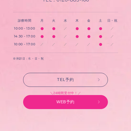
診療時間
月
火
水
木
金
土
日・祝
10:00 - 13:00
／
／
14:30 - 17:00
／
／
10:00 - 17:00
／
／
／
／
／
／
※休診日 : 水・日・祝
TEL予約
＼24時間受付中！／
WEB予約