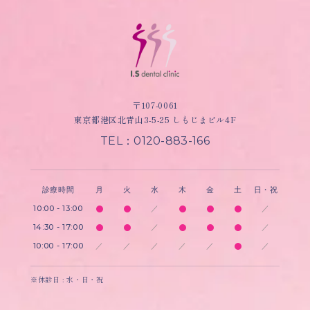
〒107-0061
東京都港区北青山3-5-25 しもじまビル4F
TEL：0120-883-166
診療時間
月
火
水
木
金
土
日・祝
10:00 - 13:00
／
／
14:30 - 17:00
／
／
10:00 - 17:00
／
／
／
／
／
／
※休診日 : 水・日・祝