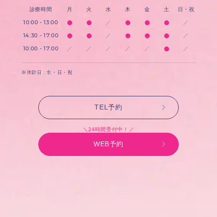
診療時間
月
火
水
木
金
土
日・祝
10:00 - 13:00
／
／
14:30 - 17:00
／
／
10:00 - 17:00
／
／
／
／
／
／
※休診日 : 水・日・祝
TEL予約
＼24時間受付中！／
WEB予約