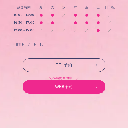
診療時間
月
火
水
木
金
土
日・祝
10:00 - 13:00
／
／
14:30 - 17:00
／
／
10:00 - 17:00
／
／
／
／
／
／
※休診日 : 水・日・祝
TEL予約
＼24時間受付中！／
WEB予約