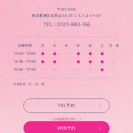
〒107-0061
東京都港区北青山3-5-25 しもじまビル4F
TEL：0120-883-166
診療時間
月
火
水
木
金
土
日・祝
10:00 - 13:00
／
／
14:30 - 17:00
／
／
10:00 - 17:00
／
／
／
／
／
／
※休診日 : 水・日・祝
TEL予約
＼24時間受付中！／
WEB予約