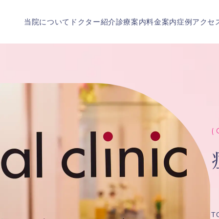
当院について
ドクター紹介
診療案内
料金案内
症例
アクセ
( 
T