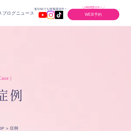
＼24時間受付中！／
各SNSでも情報発信中！
ス
ブログ
ニュース
WEB予約
Case )
症例
症例
OP