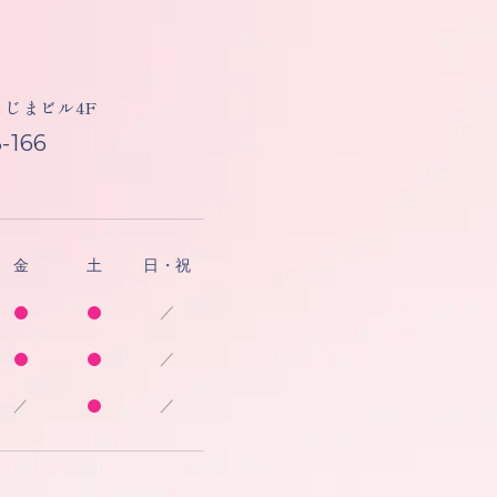
しもじまビル4F
-166
金
土
日・祝
／
／
／
／