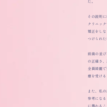
た。
その説明に
クリニック
矯正をしな
つけられた
前歯の並び
の正確さ、
全員綺麗で
療を受ける
また、私の
参考になる
に携わるこ