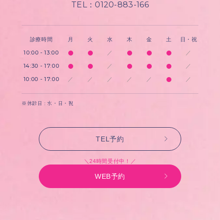
TEL：0120-883-166
診療時間
月
火
水
木
金
土
日・祝
10:00 - 13:00
／
／
14:30 - 17:00
／
／
10:00 - 17:00
／
／
／
／
／
／
※休診日 : 水・日・祝
TEL予約
＼24時間受付中！／
WEB予約