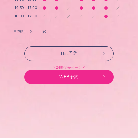
14:30 - 17:00
／
／
10:00 - 17:00
／
／
／
／
／
／
※休診日 : 水・日・祝
TEL予約
＼24時間受付中！／
WEB予約