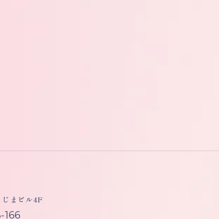
しもじまビル4F
-166