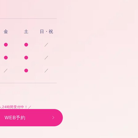
金
土
日・祝
／
／
／
／
＼24時間受付中！／
WEB予約