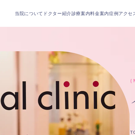
当院について
ドクター紹介
診療案内
料金案内
症例
アクセ
( 
T