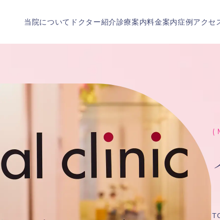
当院について
ドクター紹介
診療案内
料金案内
症例
アクセ
( 
T