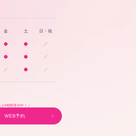
金
土
日・祝
／
／
／
／
＼24時間受付中！／
WEB予約