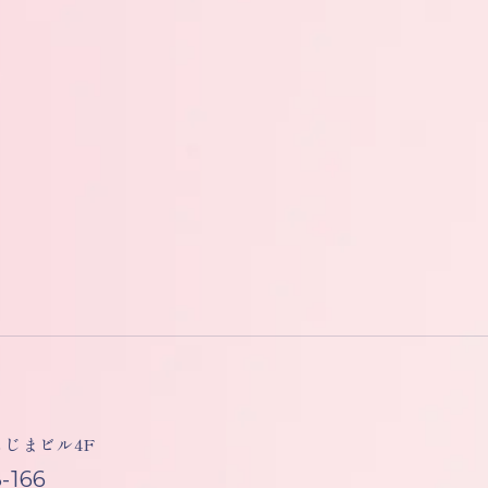
しもじまビル4F
-166