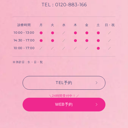
TEL：0120-883-166
診療時間
月
火
水
木
金
土
日・祝
10:00 - 13:00
／
／
14:30 - 17:00
／
／
10:00 - 17:00
／
／
／
／
／
／
※休診日 : 水・日・祝
TEL予約
＼24時間受付中！／
WEB予約