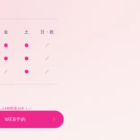
金
土
日・祝
／
／
／
／
＼24時間受付中！／
WEB予約