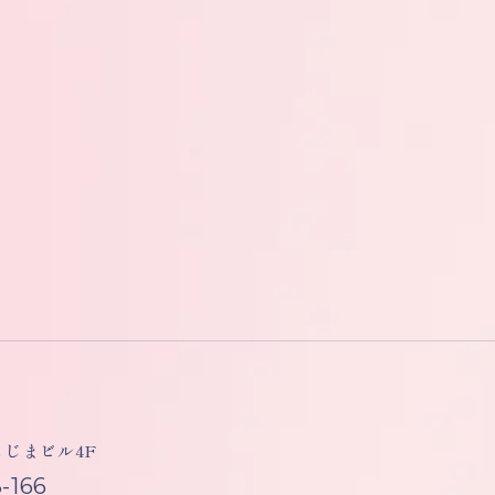
しもじまビル4F
-166