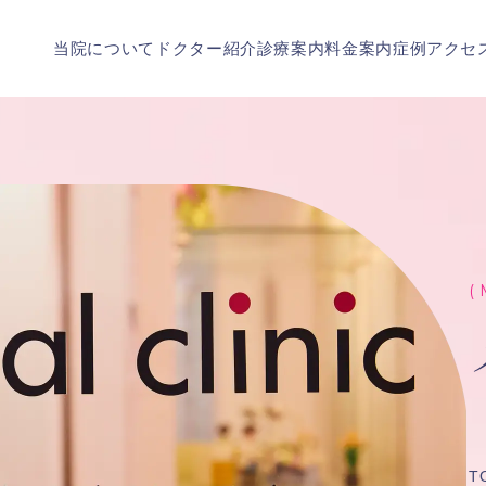
当院について
ドクター紹介
診療案内
料金案内
症例
アクセ
( 
T