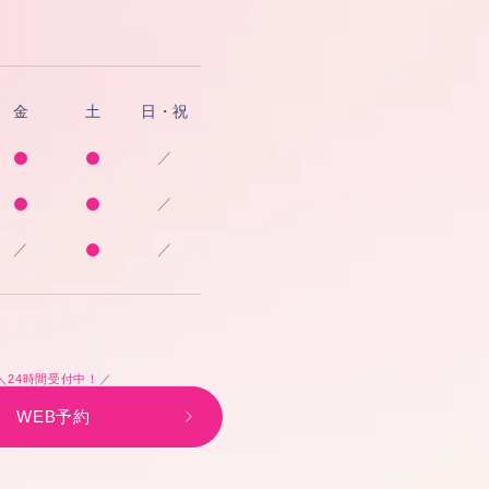
金
土
日・祝
／
／
／
／
＼24時間受付中！／
WEB予約