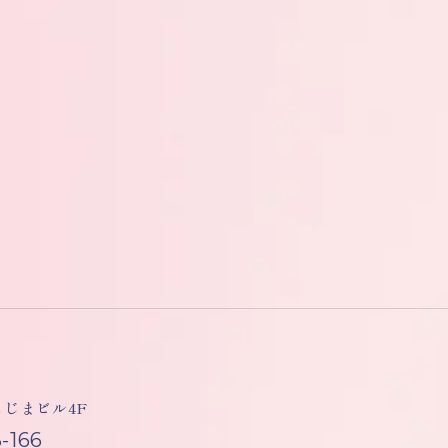
しもじまビル4F
-166