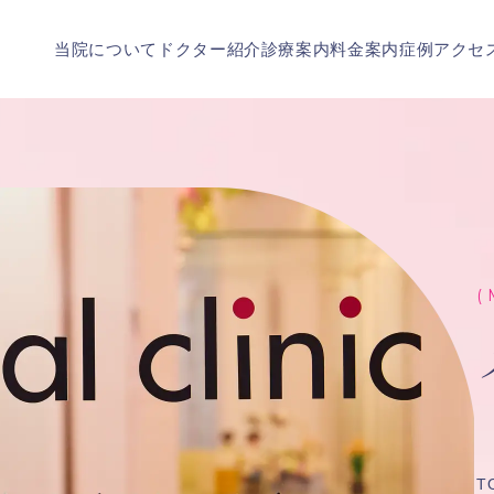
当院について
ドクター紹介
診療案内
料金案内
症例
アクセ
( 
T