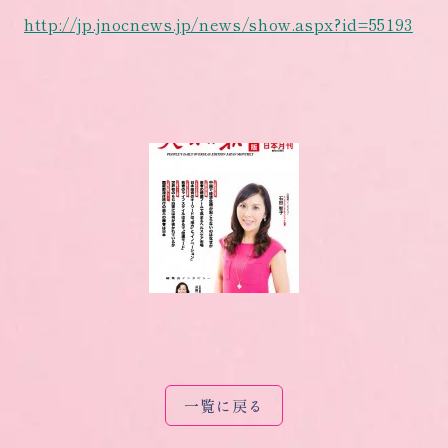
http://jp.jnocnews.jp/news/show.aspx?id=55193
一覧に戻る