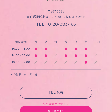
〒107-0061
東京都港区北青山3-5-25 しもじまビル4F
TEL：0120-883-166
診療時間
月
火
水
木
金
土
日・祝
10:00 - 13:00
／
／
14:30 - 17:00
／
／
10:00 - 17:00
／
／
／
／
／
／
※休診日 : 水・日・祝
TEL予約
＼24時間受付中！／
WEB予約