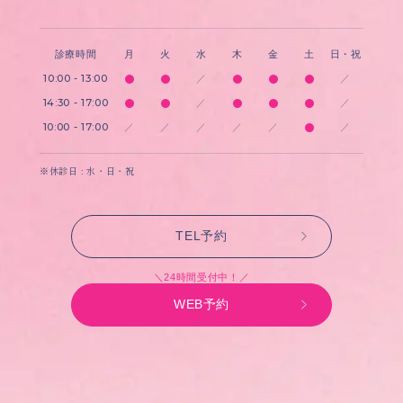
診療時間
月
火
水
木
金
土
日・祝
10:00 - 13:00
／
／
14:30 - 17:00
／
／
10:00 - 17:00
／
／
／
／
／
／
※休診日 : 水・日・祝
TEL予約
＼24時間受付中！／
WEB予約