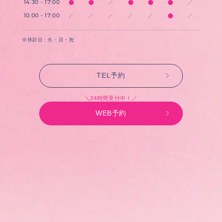
14:30 - 17:00
／
／
10:00 - 17:00
／
／
／
／
／
／
※休診日 : 水・日・祝
TEL予約
＼24時間受付中！／
WEB予約