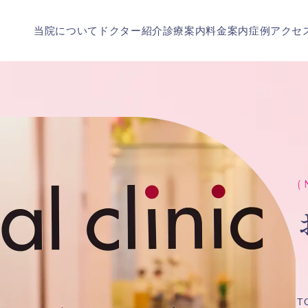
当院について
ドクター紹介
診療案内
料金案内
症例
アクセ
( 
T