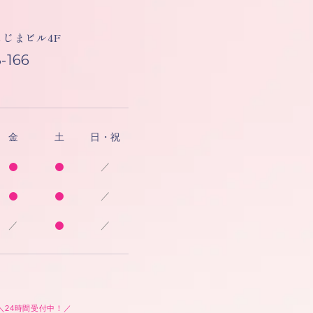
しもじまビル4F
-166
金
土
日・祝
／
／
／
／
＼24時間受付中！／