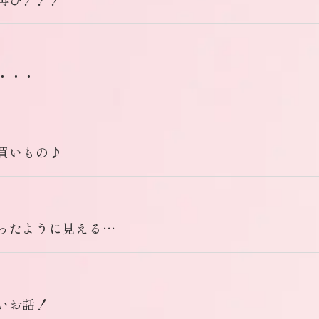
・・・
買いもの♪
ったように見える…
いお話！