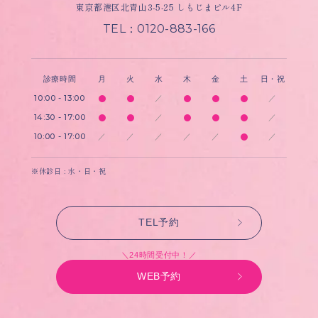
東京都港区北青山3-5-25 しもじまビル4F
TEL：0120-883-166
診療時間
月
火
水
木
金
土
日・祝
10:00 - 13:00
／
／
14:30 - 17:00
／
／
10:00 - 17:00
／
／
／
／
／
／
※休診日 : 水・日・祝
TEL予約
＼24時間受付中！／
WEB予約