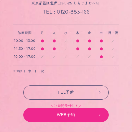
東京都港区北青山3-5-25 しもじまビル4F
TEL：0120-883-166
診療時間
月
火
水
木
金
土
日・祝
10:00 - 13:00
／
／
14:30 - 17:00
／
／
10:00 - 17:00
／
／
／
／
／
／
※休診日 : 水・日・祝
TEL予約
＼24時間受付中！／
WEB予約