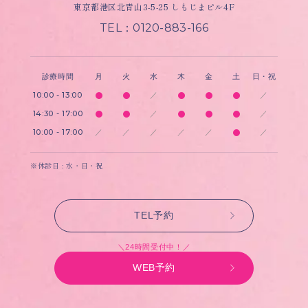
東京都港区北青山3-5-25 しもじまビル4F
TEL：0120-883-166
診療時間
月
火
水
木
金
土
日・祝
10:00 - 13:00
／
／
14:30 - 17:00
／
／
10:00 - 17:00
／
／
／
／
／
／
※休診日 : 水・日・祝
TEL予約
＼24時間受付中！／
WEB予約