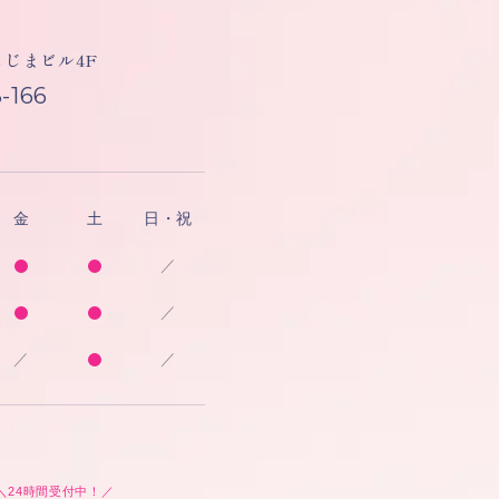
しもじまビル4F
-166
金
土
日・祝
／
／
／
／
＼24時間受付中！／