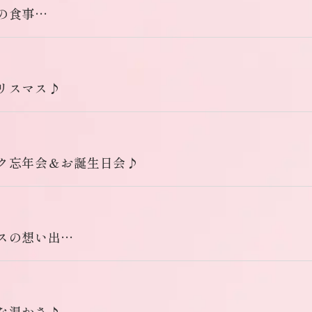
の食事…
リスマス♪
ク忘年会＆お誕生日会♪
スの想い出…
な温かさ♪