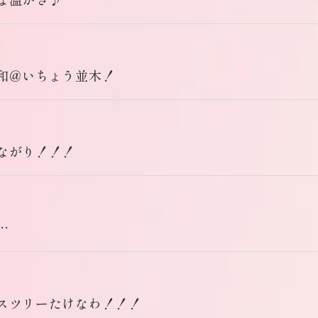
和＠いちょう並木！
ながり！！！
…
スツリーたけなわ！！！