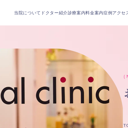
当院について
ドクター紹介
診療案内
料金案内
症例
アクセ
( 
T