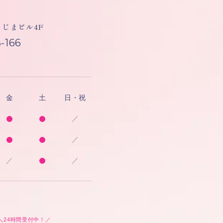
しもじまビル4F
-166
金
土
日・祝
／
／
／
／
＼24時間受付中！／