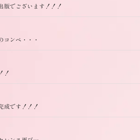
出版でございます！！！
のコンペ・・・
！！
完成です！！！
セレンス再び…