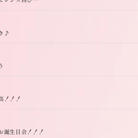
き♪
う
高！！！
お誕生日会！！！