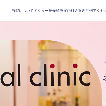
当院について
ドクター紹介
診療案内
料金案内
症例
アクセ
( 
T