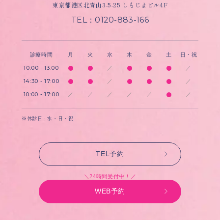
東京都港区北青山3-5-25 しもじまビル4F
TEL：0120-883-166
診療時間
月
火
水
木
金
土
日・祝
10:00 - 13:00
／
／
14:30 - 17:00
／
／
10:00 - 17:00
／
／
／
／
／
／
※休診日 : 水・日・祝
TEL予約
＼24時間受付中！／
WEB予約