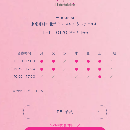
〒107-0061
東京都港区北青山3-5-25 しもじまビル4F
TEL：0120-883-166
診療時間
月
火
水
木
金
土
日・祝
10:00 - 13:00
／
／
14:30 - 17:00
／
／
10:00 - 17:00
／
／
／
／
／
／
※休診日 : 水・日・祝
TEL予約
＼24時間受付中！／