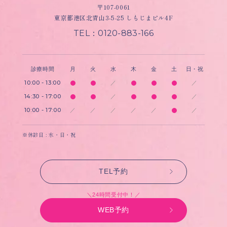
〒107-0061
東京都港区北青山3-5-25 しもじまビル4F
TEL：0120-883-166
診療時間
月
火
水
木
金
土
日・祝
10:00 - 13:00
／
／
14:30 - 17:00
／
／
10:00 - 17:00
／
／
／
／
／
／
※休診日 : 水・日・祝
TEL予約
＼24時間受付中！／
WEB予約