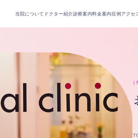
当院について
ドクター紹介
診療案内
料金案内
症例
アクセ
( 
T