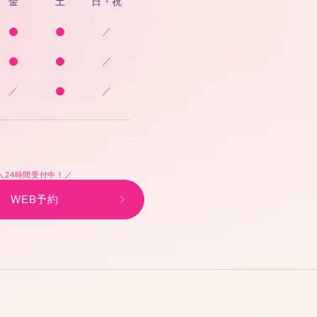
金
土
日・祝
／
／
／
／
＼24時間受付中！／
WEB予約