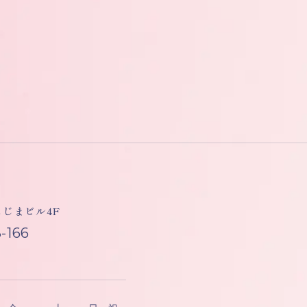
しもじまビル4F
-166