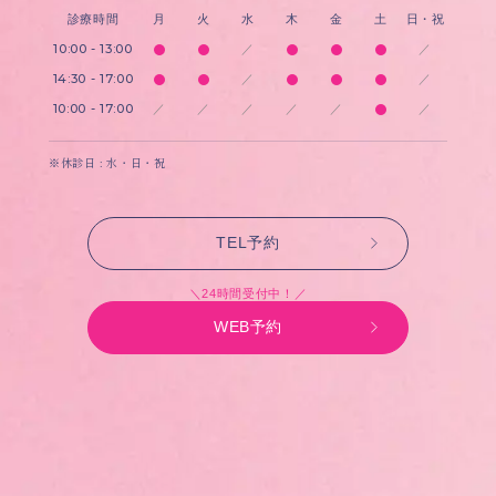
診療時間
月
火
水
木
金
土
日・祝
10:00 - 13:00
／
／
14:30 - 17:00
／
／
10:00 - 17:00
／
／
／
／
／
／
※休診日 : 水・日・祝
TEL予約
＼24時間受付中！／
WEB予約