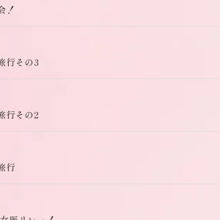
会！
旅行その3
旅行その2
旅行
レ女医リレー！