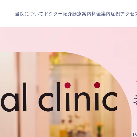
当院について
ドクター紹介
診療案内
料金案内
症例
アクセ
( 
T