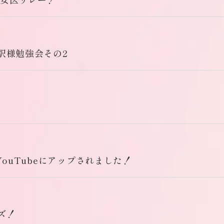
訳様勉強会その2
YouTubeにアップされました！
ズ！