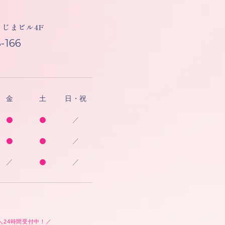
しもじまビル4F
-166
金
土
日・祝
／
／
／
／
＼24時間受付中！／