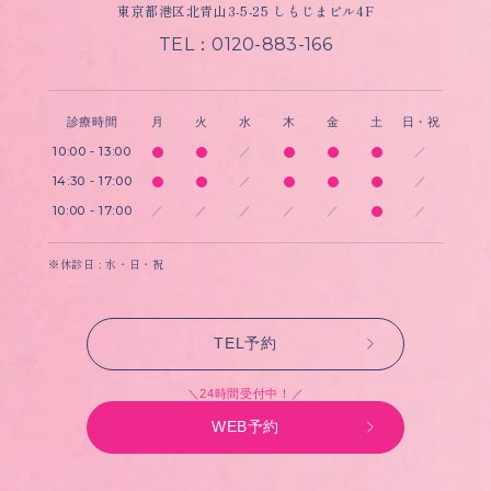
東京都港区北青山3-5-25 しもじまビル4F
TEL：0120-883-166
診療時間
月
火
水
木
金
土
日・祝
10:00 - 13:00
／
／
14:30 - 17:00
／
／
10:00 - 17:00
／
／
／
／
／
／
※休診日 : 水・日・祝
TEL予約
＼24時間受付中！／
WEB予約